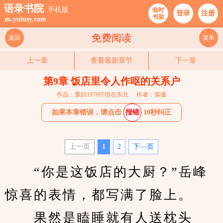
语录书院
手机版
临时
登录
注册
书架
m.yulusy.com
免费阅读
返回
菜单
上一章
查看最新章节
下一章
第9章 饭店里令人作呕的关系户
作品：重回1978打猎在东北
作者：落谶
如果本章错误，请点击
报错
10秒纠正
上一页
1
2
下—页
　　“你是这饭店的大厨？”岳峰
惊喜的表情，都写满了脸上。
　　果然是瞌睡就有人送枕头