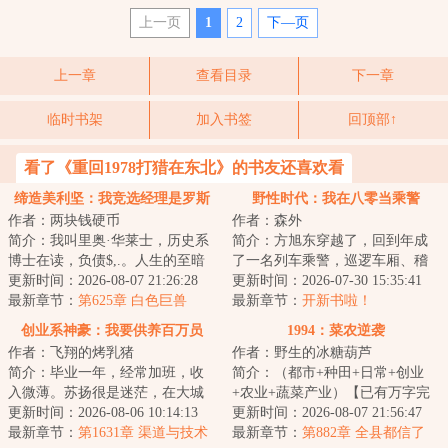
上一页
1
2
下—页
上一章
查看目录
下一章
临时书架
加入书签
回顶部↑
看了《重回1978打猎在东北》的书友还喜欢看
缔造美利坚：我竞选经理是罗斯
野性时代：我在八零当乘警
作者：两块钱硬币
作者：森外
福
简介：我叫里奥·华莱士，历史系
简介：方旭东穿越了，回到年成
博士在读，负债$,.。人生的至暗
了一名列车乘警，巡逻车厢、稽
时刻，我失业了，原因是我在网
更新时间：2026-08-07 21:26:28
查逃票、处理“盲流”、打击扒窃、
更新时间：2026-07-30 15:35:41
上喷了一家...
最新章节：
第625章 白色巨兽
堵截逃犯？...
最新章节：
开新书啦！
创业系神豪：我要供养百万员
1994：菜农逆袭
作者：飞翔的烤乳猪
作者：野生的冰糖葫芦
工！
简介：毕业一年，经常加班，收
简介：（都市+种田+日常+创业
入微薄。苏扬很是迷茫，在大城
+农业+蔬菜产业）【已有万字完
市里完全找不到方向。偶尔间，
更新时间：2026-08-06 10:14:13
本精品作品：开发大西北从种子
更新时间：2026-08-07 21:56:47
他获得了大企业...
最新章节：
第1631章 渠道与技术
开始】岁的菜农...
最新章节：
第882章 全县都信了