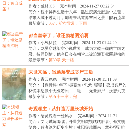
作者：独林.CS
完本时间：2024-11-27 00:22:34
简介：程阳异界生活十六年，熬过疫病觉醒胎中之谜，
结果入城不过两月，却迎来武道界末日之景！陨石流星
的...
最新章节：
057：驴布异常；下雨
都当皇帝了，谁还励精图治啊
作者：小气扒拉
完本时间：2024-11-23 01:44:20
简介：龙昊穿越架空小说世界，成为大乾王朝的亡国之
君。按照剧情，他今日会在朝堂上被迫迎娶权臣赵桧的
女...
最新章节：
第30章 天一楼
末世来临，当弟弟变成丧尸王后
作者：青云稳稳
完本时间：2024-11-30 15:11:59
简介：【伪骨科+年下+微强制+忠犬+强强】变成丧尸的
林悦本想做个无业游民……呃……无业游尸，没想到变
成...
最新章节：
第五十三章：完
奇观领主：从打造万里长城开始
作者：给灵魂看一处风水
完本时间：2024-11-21
23:35:08
简介：文明试炼降临，外星文明虎视眈眈胜者引领文明
复兴，败者沦为历史尘埃！林阳穿越而来，意外得到唯