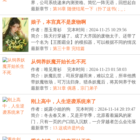
界，公司系统递来内测资格。简忆一阵无语，回想起自
己才...
最新章节：
第16章 随便结尾一下（扑了这书( ; _ ;
)/~~~）
娘子，本宫真不是废物啊
作者：墨玉青衫
完本时间：2024-11-25 10:29:56
简介：陈天行穿越了。成了大齐国的废物太子。还带了
一个名为【王图霸业】的模拟器，可以根据不同的情况
进...
最新章节：
第三十章 完结篇
从饲养妖魔开始长生不死
作者：唯见青衫
完本时间：2024-11-23 01:58:03
简介：妖魔乱世，司辰穿越而来，难以立足，所幸他携
带妖魔牧场，可万法归身。猎杀妖魔后，将其饲养于牧
场...
最新章节：
第31章 偶遇，宗门弟子
刚上高中，人生逆袭系统来了
作者：妮露小姐的狗
完本时间：2024-11-14 20:19:47
简介：冬去春又来，又是开学季，北原看着漏风的家
门，只有一页的户口陷入沉默，一介穿越者怎么会沦落
到这...
最新章节：
13.这或许是约会