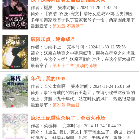
作者：栀夏
完本时间：2024-11-28 21:43:24
简介：【双洁+双强+宠文】清冷女总裁VS毒舌男神医
多年前秦家老爷子救了宫家老爷子一命，两家因此定下
了婚...
最新章节：
第31章 不离婚了
破限加点，逆命成圣
作者：心雨不止
完本时间：2024-11-30 12:55:56
简介：妖魔在地窟之中窥伺低语，巨兽在星空之外虎视
眈眈。在这个人类与妖魔互戮的时代，在这个新术碾压
旧...
最新章节：
第五十二章 激动的邹铁
年代，我的1995
作者：长安太白啊
完本时间：2024-11-24 15:01:59
简介：事业有成的的钻石王老五，在请小秘书吃夜宵的
晚上，穿越回九十年代。站在时代的风口，魏然很是恼
火...
最新章节：
第21章 新面饼
疯批王妃重生杀疯了，全员火葬场
作者：菜栀梓
完本时间：2024-11-24 10:44:13
简介：【重生+复仇+爽文】宋宁瑶重生了。前世，她讨
好所有人，结果被利用，伤害，无情抛弃。重活一次，