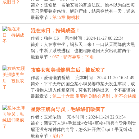
简介：陈修是一名治安署的普通法医。他本以为自己每
天只需要鉴定伤情、解剖尸体，结果突然有一天，送来
一...
最新章节：
第15章 橄榄枝
混在末日，持锅成圣！
作者：独林.CS
完本时间：2024-11-27 00:22:34
简介：人在家中坐，锅从天上来！一口从天而降的大黑
锅，中断了系统进程，也把程阳送回天灾出现前两个
月，...
最新章节：
057：驴布异常；下雨
攻略女频美强惨男主后，被反攻了
作者：爱偷懒的番茄
完本时间：2024-11-20 16:31:49
简介：平平无奇的国企某小职员姜茚某天发生车祸，成
了植物人进入修复空间，莫名其妙跳出来一个不靠谱的
系...
最新章节：
第二十六章 重要的剧情会迟到，但不会缺席
星际王牌向导员，毛绒绒们吸疯了
作者：玉米浓汤
完本时间：2024-11-24 22:31:54
简介：团宠万人迷+毛茸茸+女强+军校+哨兵向导刚刚觉
醒还没有精神体的向导，怎么狂开救活kpi！手无缚鸡
之...
最新章节：
治疗3