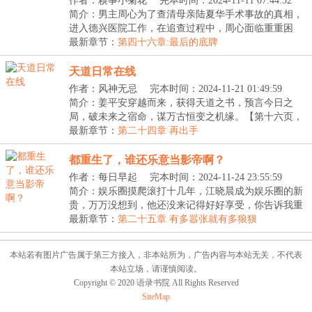
作者：糗事小菊花
完本时间：2024-11-11 07:44:52
简介：男主周心为了查清母亲陆夏华手术事故的真相，
进入德兴医院工作，在追查过程中，周心面临重重困
境，...
最新章节：
第四十六章:最后的底牌
天道日常在线
作者：风神无忌
完本时间：2024-11-21 01:49:59
简介：姜平安穿越而来，获得天道之书，预言今日之
局，破未来之宿命，谋万古恒变之机缘。【第十六页，
人间...
最新章节：
第二十四章 再出手
都重生了，谁还乐意当影帝啊？
作者：每日早起
完本时间：2024-11-24 23:55:59
简介：娱乐圈摸爬滚打十几年，江晓晨成为娱乐圈的新
贵，万万没想到，他还没来记得好好享受，你告诉我重
生...
最新章节：
第二十五章 有多嚣张就有多狼狈
本站若有图片广告属于第三方接入，非本站所为，广告内容与本站无关，不代表
本站立场，请谨慎阅读。
Copyright © 2020 语录书院 All Rights Reserved
SiteMap