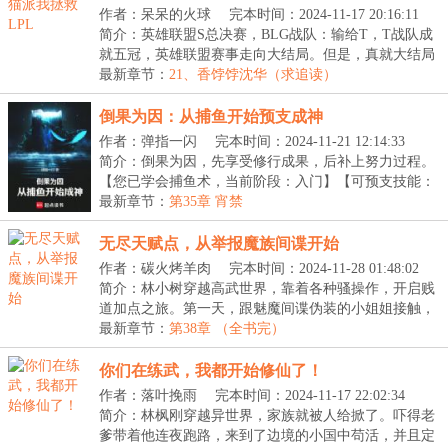
作者：呆呆的火球
完本时间：2024-11-17 20:16:11
简介：英雄联盟S总决赛，BLG战队：输给T，T战队成
就五冠，英雄联盟赛事走向大结局。但是，真就大结局
了吗...
最新章节：
21、香饽饽沈华（求追读）
倒果为因：从捕鱼开始预支成神
作者：弹指一闪
完本时间：2024-11-21 12:14:33
简介：倒果为因，先享受修行成果，后补上努力过程。
【您已学会捕鱼术，当前阶段：入门】【可预支技能：
捕...
最新章节：
第35章 宵禁
无尽天赋点，从举报魔族间谍开始
作者：碳火烤羊肉
完本时间：2024-11-28 01:48:02
简介：林小树穿越高武世界，靠着各种骚操作，开启贱
道加点之旅。第一天，跟魅魔间谍伪装的小姐姐接触，
反...
最新章节：
第38章 （全书完）
你们在练武，我都开始修仙了！
作者：落叶挽雨
完本时间：2024-11-17 22:02:34
简介：林枫刚穿越异世界，家族就被人给掀了。吓得老
爹带着他连夜跑路，来到了边境的小国中苟活，并且定