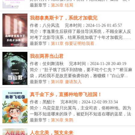
宋...
最新章节：
第26章 结局
我都拿奥斯卡了，系统才加载完
作者：八分风流
完本时间：2024-11-26 01:45:57
简介：李逸重生后获得了最佳导演系统，不顾全家人反
对考了北影导演系，结果系统加载了十年才加载完……
【...
最新章节：
第11章 你要证明给我看
我在两界当山君
作者：仗剑舞清秋
完本时间：2024-11-28 20:40:19
简介：“肚子饿了找不到猎物，要不吃个仁先？”“桥豆麻
袋，武松我不是故意要偷袭你的，雅蠛蝶！”白山穿...
最新章节：
第16章 邀请加入
真千金下乡，直播种地带飞祖国！
作者：黑醋汁
完本时间：2024-12-02 09:33:34
简介：乌蛮蛮是只比翼鸟，主业司农，俗称种地。因为
一颗不知道哪来的珠子，被贬到不知道在哪的蓝星，法
力...
最新章节：
第36章 朱鹮
人在北美，预支未来