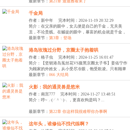
【掠...
最新章节：
第21章 迪迪雅看呆了
千金局
作者：新中年
完本时间：2024-11-19 20:32:29
简介：在父亲的眼中，女儿便是自己的千金，无关美
丑，不论贵贱。在贼徒的眼中，暴富的机会就是千金，
无关...
最新章节：
第3章：登场
港岛玫瑰过分野，京圈太子抱着哄
作者：格子虫
完本时间：2024-11-25 16:01:47
简介：【坚韧港岛菟丝花VS腹黑京圈太子爷】姜佑宁作
为顾家的外姓女，从小受尽冷眼，饱受欺凌。只有顾聿
衍...
最新章节：
066 大结局
火影：我的通灵兽是悠米
作者：南宫777
完本时间：2024-11-27 13:48:51
简介：哼~╭(╯^╰)╮，更喜欢狗是吗？...
最新章节：
第22章 你这样我很难帮你办事啊
这年头，谁修仙不找代练啊？