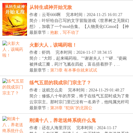
从转生成神开始无敌
作者：云哥666啊
完本时间：2024-11-25 16:01:27
简介：叶轩给自己写的文字冒险游戏《世界树之无限幻
想》，加载了一个mod合集。【人物美化CGmod】【神
器打...
最新章节：
抱歉，写不动了
火影大人，该喝药啦！
作者：虾鸽
完本时间：2024-11-17 18:34:15
简介：“大郎，起来喝药啦。”“谢谢夫人！”“砰...”瓷碗
被摔成三瓣，药汁飞溅在四处，富岳捂着脖子，...
最新章节：
第73章 有本事你就来试试
练气五层的我成宗门宗主了？
作者：这糕怎么卖
完本时间：2024-11-29 01:48:27
简介：修炼八十年的齐荣，终于在练气五层时成为了青
云宗宗主。那时宗门里已没有一名弟子，他纯属光杆司
令...
最新章节：
第28章 “犯病”的北国公
刚满十八，养老送终系统什么鬼
作者：还在人海里浮沉
完本时间：2024-11-17