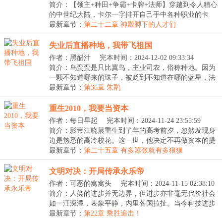
简介：【领主+种田+争霸+卡牌+法师】穿越到令人糟心
的中世纪大陆，卡尔一字排开自己手中各种职业的卡
牌。...
最新章节：
第二十二章 神殿脚下的人才们
失业后直播种地，我带飞祖国
作者：黑醋汁
完本时间：2024-12-02 09:33:34
简介：乌蛮蛮是只比翼鸟，主业司农，俗称种地。因为
一颗不知道哪来的珠子，被贬到不知道在哪的蓝星，法
力...
最新章节：
第36章 朱鹮
重生2010，我要当资本
作者：每日早起
完本时间：2024-11-24 23:55:59
简介：影帝江晓晨重生到了年的高考前夕，忽然发现身
边是熟悉的高冷校花。这一世，他决定不再做资本的提
线...
最新章节：
第二十五章 有多嚣张就有多狼狈
文明对决：开局传承永乐帝
作者：可恶的窝窝头
完本时间：2024-11-15 02:38:10
简介：人类的进步并无边界，但进步亦非毫无代价社会
如一汪深潭，表象平静，内里各国拉扯。当今科技进步
缓...
最新章节：
第22章 乘胜追击！