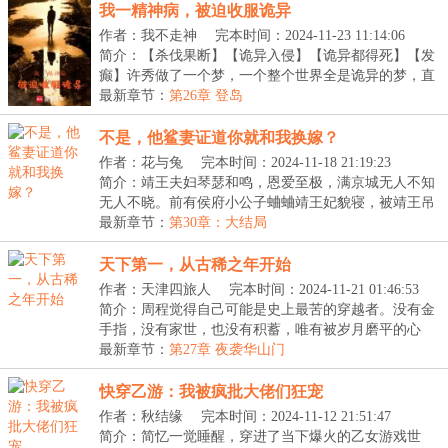
我一精神病，被迫收服诡异
作者：我不走神
完本时间：2024-11-23 11:14:06
简介：【杀伐果断】【诡异入侵】【诡异都得死】【发
癫】许秀做了一个梦，一个整个世界全是诡异的梦，直
到...
最新章节：
第26章 登岛
不是，他鲨妻证道你就和我换嫁？
作者：花与兔
完本时间：2024-11-18 21:19:23
简介：靖王夫妇琴瑟和鸣，恩爱至极，满京城无人不知
无人不晓。前有侯府小公子蛐蛐靖王妃貌寝，被靖王吊
树...
最新章节：
第30章：大结局
天下第一，从古稀之年开始
作者：天津四旅人
完本时间：2024-11-21 01:46:53
简介：周程觉得自己可能是史上最苦的穿越者。没有金
手指，没有家世，也没有积蓄，唯有被岁月磨平的心
态，...
最新章节：
第27章 夜袭华山门
快穿乙游：我被疯批大佬们狂宠
作者：秋结缘
完本时间：2024-11-12 21:51:47
简介：简忆一觉睡醒，穿进了当下爆火的乙女游戏世