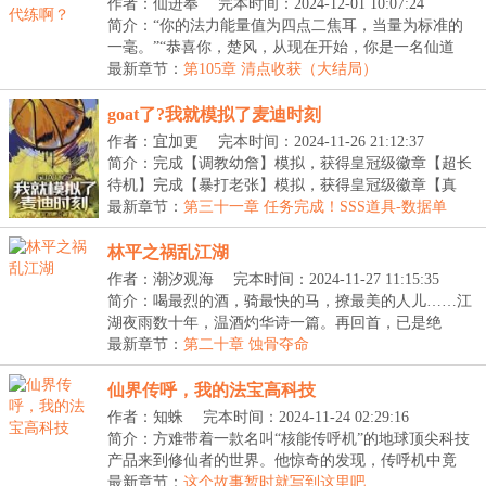
作者：仙进奉
完本时间：2024-12-01 10:07:24
简介：“你的法力能量值为四点二焦耳，当量为标准的
一毫。”“恭喜你，楚风，从现在开始，你是一名仙道
联...
最新章节：
第105章 清点收获（大结局）
goat了?我就模拟了麦迪时刻
作者：宜加更
完本时间：2024-11-26 21:12:37
简介：完成【调教幼詹】模拟，获得皇冠级徽章【超长
待机】完成【暴打老张】模拟，获得皇冠级徽章【真
·GO...
最新章节：
第三十一章 任务完成！SSS道具-数据单
林平之祸乱江湖
作者：潮汐观海
完本时间：2024-11-27 11:15:35
简介：喝最烈的酒，骑最快的马，撩最美的人儿……江
湖夜雨数十年，温酒灼华诗一篇。再回首，已是绝
巅。...
最新章节：
第二十章 蚀骨夺命
仙界传呼，我的法宝高科技
作者：知蛛
完本时间：2024-11-24 02:29:16
简介：方难带着一款名叫“核能传呼机”的地球顶尖科技
产品来到修仙者的世界。他惊奇的发现，传呼机中竟
然...
最新章节：
这个故事暂时就写到这里吧