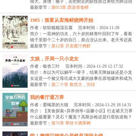
很大。唐僧：猴子，去把附近的妖怪抓过来给为师活动
活...
最新章节：
第013章 西游美食榜
1985：致富从卖海鲜烧烤开始
作者：软软糯糯湿豆腐
完本时间：2024-11-28
23:57:16
简介：一晃神的功夫，六十岁的林青叶回到了年，看着
镜子里那个二十岁的自己，差点没认出来。老天爷还真
给...
最新章节：
第12章 开卖蜜汁烤虾
文娱，开局一只小龙女
作者：银杏三叶
完本时间：2024-11-29 12:17:32
简介：本以为可以躺平一辈子，结果天降妹妹还是小龙
女这是一个被父母坑成大文豪的故事在原地爆炸和成为
文...
最新章节：
第二十章 救世主，完结
我的餐厅通万界
作者：爱喝茶的大猫
完本时间：2024-11-29 18:14:31
简介：【美食探索+异界倒爷+温馨小店】行走诸天万界
什么最重要？灵石？魔宠？高斯步枪还是行星轨道炮？
不...
最新章节：
第76章 翠丝卡酒果树
惊！撩得闪婚老公居然是顶级大佬