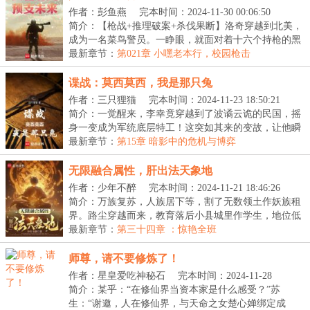
作者：彭鱼燕
完本时间：2024-11-30 00:06:50
简介：【枪战+推理破案+杀伐果断】洛奇穿越到北美，
成为一名菜鸟警员。一睁眼，就面对着十六个持枪的黑
人...
最新章节：
第021章 小嘿老本行，校园枪击
谍战：莫西莫西，我是那只兔
作者：三只狸猫
完本时间：2024-11-23 18:50:21
简介：一觉醒来，李幸竟穿越到了波谲云诡的民国，摇
身一变成为军统底层特工！这突如其来的变故，让他瞬
间...
最新章节：
第15章 暗影中的危机与博弈
无限融合属性，肝出法天象地
作者：少年不醉
完本时间：2024-11-21 18:46:26
简介：万族复苏，人族居下等，割了无数领土作妖族租
界。路尘穿越而来，教育落后小县城里作学生，地位低
微...
最新章节：
第三十四章 ：惊艳全班
师尊，请不要修炼了！
作者：星皇爱吃神秘石
完本时间：2024-11-28
20:40:08
简介：某乎：“在修仙界当资本家是什么感受？”苏
生：“谢邀，人在修仙界，与天命之女楚心婵绑定成