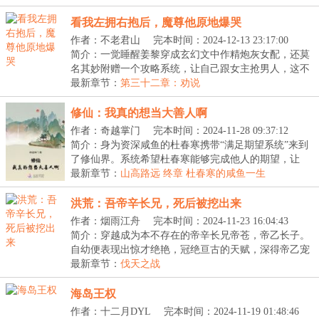
看我左拥右抱后，魔尊他原地爆哭
作者：不老君山
完本时间：2024-12-13 23:17:00
简介：一觉睡醒姜黎穿成玄幻文中作精炮灰女配，还莫
名其妙附赠一个攻略系统，让自己跟女主抢男人，这不
是...
最新章节：
第三十二章：劝说
修仙：我真的想当大善人啊
作者：奇越掌门
完本时间：2024-11-28 09:37:12
简介：身为资深咸鱼的杜春寒携带“满足期望系统”来到
了修仙界。系统希望杜春寒能够完成他人的期望，让
他...
最新章节：
山高路远 终章 杜春寒的咸鱼一生
洪荒：吾帝辛长兄，死后被挖出来
作者：烟雨江舟
完本时间：2024-11-23 16:04:43
简介：穿越成为本不存在的帝辛长兄帝苍，帝乙长子。
自幼便表现出惊才绝艳，冠绝亘古的天赋，深得帝乙宠
爱...
最新章节：
伐天之战
海岛王权
作者：十二月DYL
完本时间：2024-11-19 01:48:46