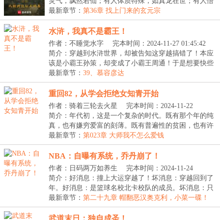
灵气，飘然若仙；有人体质特殊，如真龙在世；有人悟
性...
最新章节：
第36章 找上门来的玄元宗
水浒，我真不是霸王！
作者：不睡觉水字
完本时间：2024-11-27 01:45:42
简介：穿越到水浒世界，却被告知这穿越搞错了！本应
该是小霸王孙策，却变成了小霸王周通！于是想要快些
得...
最新章节：
39、慕容彦达
重回82，从学会拒绝女知青开始
作者：骑着三轮去火星
完本时间：2024-11-22
09:00:14
简介：年代初，这是一个复杂的时代。既有那个年的纯
真，也有嫌穷爱富的刻薄。既有普遍性的贫困，也有许
多...
最新章节：
第023章 大师我不怎么爱钱
NBA：自曝有系统，乔丹崩了！
作者：日码两万如养生
完本时间：2024-11-24
11:12:37
简介：好消息：撞上大运穿越了！坏消息：穿越回到了
年。好消息：是篮球名校北卡校队的成员。坏消息：只
是...
最新章节：
第二十九章 帽翻恶汉奥克利，小菜一碟！
（求追读）
武道末日：独自成圣！