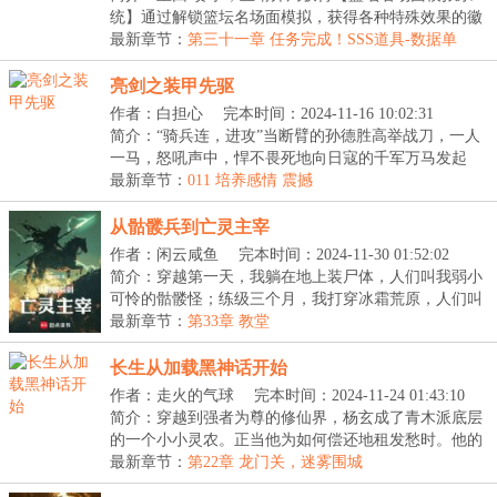
统】通过解锁篮坛名场面模拟，获得各种特殊效果的徽
章...
最新章节：
第三十一章 任务完成！SSS道具-数据单
亮剑之装甲先驱
作者：白担心
完本时间：2024-11-16 10:02:31
简介：“骑兵连，进攻”当断臂的孙德胜高举战刀，一人
一马，怒吼声中，悍不畏死地向日寇的千军万马发起
冲...
最新章节：
011 培养感情 震撼
从骷髅兵到亡灵主宰
作者：闲云咸鱼
完本时间：2024-11-30 01:52:02
简介：穿越第一天，我躺在地上装尸体，人们叫我弱小
可怜的骷髅怪；练级三个月，我打穿冰霜荒原，人们叫
我...
最新章节：
第33章 教堂
长生从加载黑神话开始
作者：走火的气球
完本时间：2024-11-24 01:43:10
简介：穿越到强者为尊的修仙界，杨玄成了青木派底层
的一个小小灵农。正当他为如何偿还地租发愁时。他的
脑...
最新章节：
第22章 龙门关，迷雾围城