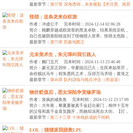
一...
最新章节：
第37章 深海诱饵，未来规划【求月票、推荐
票】
怪猎：这条龙来自权游
作者：冲虚公子
完本时间：2024-12-14 02:06:28
简介：顾麟穿越成权游里的黑龙卓耿，结果系统宕机，
自己也被阴差阳错送到了怪物猎人世界。怪猎太危险，
我...
最新章节：
第75章 匹敌地图王
元末美术生，朱元璋叫我引路人
作者：阙门五尺
完本时间：2024-11-13 23:46:48
简介：蒙元至正四年，华夏陆沉已久；生民卑如草芥，
命价贱比马牛；程朱愚民之术，压得万马齐喑；黄淮之
间...
最新章节：
第46章 队列训练与骑兵冲击（求追读）
物价贬值后，恶女深陷争宠修罗场
作者：发疯的咸鱼鱼
完本时间：2024-11-12 23:17:09
简介：大年夜，黎夏夏被真千金赶出家门，相伴十五年
的父母和真千金喜笑颜开，而她却冻死在大街。【叮，
恭...
最新章节：
第二十三章 十块钱折成的千纸鹤
LOL：猫猫派我拯救LPL