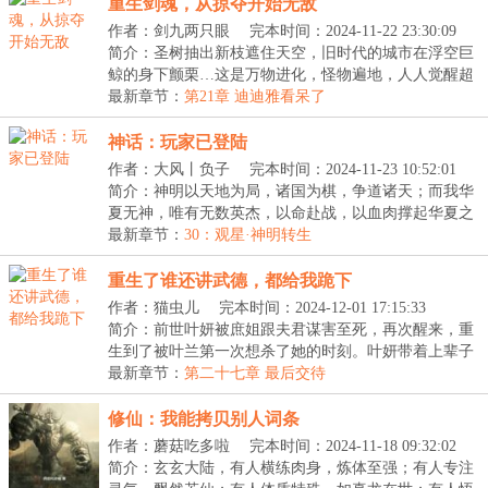
重生剑魂，从掠夺开始无敌
作者：剑九两只眼
完本时间：2024-11-22 23:30:09
简介：圣树抽出新枝遮住天空，旧时代的城市在浮空巨
鲸的身下颤栗…这是万物进化，怪物遍地，人人觉醒超
凡...
最新章节：
第21章 迪迪雅看呆了
神话：玩家已登陆
作者：大风丨负子
完本时间：2024-11-23 10:52:01
简介：神明以天地为局，诸国为棋，争道诸天；而我华
夏无神，唯有无数英杰，以命赴战，以血肉撑起华夏之
天...
最新章节：
30：观星·神明转生
重生了谁还讲武德，都给我跪下
作者：猫虫儿
完本时间：2024-12-01 17:15:33
简介：前世叶妍被庶姐跟夫君谋害至死，再次醒来，重
生到了被叶兰第一次想杀了她的时刻。叶妍带着上辈子
的...
最新章节：
第二十七章 最后交待
修仙：我能拷贝别人词条
作者：蘑菇吃多啦
完本时间：2024-11-18 09:32:02
简介：玄玄大陆，有人横练肉身，炼体至强；有人专注