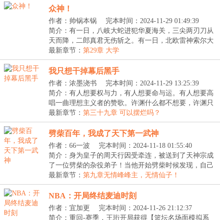
众神！
作者：帅锅本锅
完本时间：2024-11-29 01:49:39
简介：有一日，八岐大蛇进犯华夏海关，三尖两刃刀从
天而降，二郎真君无伤斩之。有一日，北欧雷神索尔大
战...
最新章节：
第29章 大学
我只想干掉幕后黑手
作者：浓墨浇书
完本时间：2024-11-29 13:25:39
简介：有人想要权与力，有人想要命与运。有人想要高
唱一曲理想主义者的赞歌。许渊什么都不想要，许渊只
想...
最新章节：
第三十九章 可以摆烂吗？
劈柴百年，我成了天下第一武神
作者：66一波
完本时间：2024-11-18 01:55:40
简介：身为皇子的周天行因受牵连，被送到了天神宗成
了一位劈柴的杂役弟子！当他开始劈柴时候发现，自己
劈...
最新章节：
第九章无情峰峰主，无情仙子！
NBA：开局终结麦迪时刻
作者：宜加更
完本时间：2024-11-26 21:12:37
简介：重回-赛季，王珩开局获得【篮坛名场面模拟系