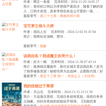
作者：网文一条柴
完本时间：2024-11-20 14:05:17
简介：曾经的江明以为李萌很严肃高冷，随着了解的深
入，江明才发现，原来李萌也有这么可爱的一面。...
最新章节：
第三十七章：勇敢的邓小琪
宝可梦之格斗大师
作者：戏玩人生
完本时间：2024-12-02 01:47:04
简介：我将站在顶峰。楚河...
最新章节：
抱歉
说我自私？我成魔王你哭什么！
作者：好大一碗
完本时间：2024-11-30 07:43:14
简介：孤身镇压魔族年，新任女城主竟说我自私？是为
了独享修炼资源！秘密培养为女战神，企图取代我！好
好...
最新章节：
第五十三章 统一，传说之上（大结局）
我的技能过于离谱
作者：天山北
完本时间：2024-11-15 23:11:50
简介：方远激活系统，完成任务就有奖励。虽然任务有
点抽象。但好在奖励的技能似乎很强。【光能武者