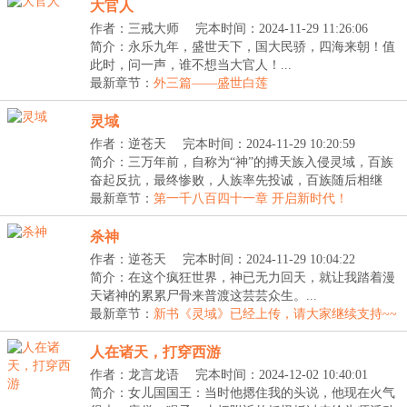
大官人
作者：三戒大师
完本时间：2024-11-29 11:26:06
简介：永乐九年，盛世天下，国大民骄，四海来朝！值
此时，问一声，谁不想当大官人！...
最新章节：
外三篇——盛世白莲
灵域
作者：逆苍天
完本时间：2024-11-29 10:20:59
简介：三万年前，自称为“神”的搏天族入侵灵域，百族
奋起反抗，最终惨败，人族率先投诚，百族随后相继
臣...
最新章节：
第一千八百四十一章 开启新时代！
杀神
作者：逆苍天
完本时间：2024-11-29 10:04:22
简介：在这个疯狂世界，神已无力回天，就让我踏着漫
天诸神的累累尸骨来普渡这芸芸众生。...
最新章节：
新书《灵域》已经上传，请大家继续支持~~
人在诸天，打穿西游
作者：龙言龙语
完本时间：2024-12-02 10:40:01
简介：女儿国国王：当时他摁住我的头说，他现在火气