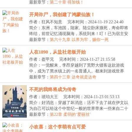
下...
最新章节：
第二十章 得加钱！
开局诈尸，我创建了鸿蒙仙族！
作者：狂风不知意
完本时间：2024-11-19 22:24:40
简介：东洲，车池国，陆家。陆尘卧床濒死，寿命即将
终结，前世记忆涌现脑海，系统到来！叮！已为宿主安
装...
最新章节：
第六十九章 以界为牢，赐你一死
人在1890，从盐社老板开始
作者：盔甲兄
完本时间：2024-11-27 21:15:58
简介：一觉醒来，李昂穿越到了荒野大镖客这款游戏
中，成为了黑水镇上的一名普通人。都来到游戏世界
了，自...
最新章节：
第四十三章 达奇就是达奇
不死的我终将成为传奇
作者：琥珀大王
完本时间：2024-11-23 01:53:13
简介：好消息：穿越了坏消息：活不下去了就在伊文以
为自己可以给这个中世纪一般的世界带来一些来自二十
一...
最新章节：
第22章 柔弱的‘爱丽丝’
小欢喜：这个李萌有点可爱