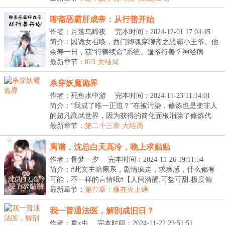
聊斋恶霸肝成帝：从行善开始
作者：月落乌啼夜
完本时间：2024-12-01 17:04:45
简介：因诡女召唤，西门卿魂穿聊斋之恶霸小王爷。他
余寿一日，获“行善续命”系统。逼爷行善？神经病
吗？...
最新章节：
023 大结局
杀穿妖魔诡界
作者：死鱼水中游
完本时间：2024-11-23 11:14:01
简介：“我成了唯一正道？”在被污染，修炼也是变非人
的超凡高武世界，因为获得的简化面板消除了修炼代
价...
最新章节：
第二十三章 大结局
离谱，沈总白天高冷，晚上求贴贴
作者：骨梦一夕
完本时间：2024-11-26 19:11:54
简介：#此文主暗黑系，剧情疯走，求爽感，什么都有
可能，不一样的言情哦#【人间清醒.可盐可甜.极度偏
执....
最新章节：
第77章：像在火上烤
我一普通法医，解剖成旧日？
作者：夏x虫
完本时间：2024-11-22 23:51:51