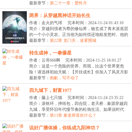
功，每...
最新章节：
第二十一章：楚怜月
两界：从穿越黑神话开始长生
作者：走火的气球
完本时间：2024-11-24 01:43:10
简介：穿越到强者为尊的修仙界，杨玄成了青木派底层
的一个小小灵农。正当他为如何偿还地租发愁时。他的
脑...
最新章节：
第22章 龙门关，迷雾围城
转生成神，一拳爆星
作者：云哥666啊
完本时间：2024-11-25 16:01:27
简介：这是一个危险的世界。而我，比这个世界更危
险！请选择初始天赋：【开挂成长】你加入了风灵月影
宗。...
最新章节：
抱歉，写不动了
四九城下，财富1977
作者：藤上七只猫
完本时间：2024-11-24 23:35:22
简介：滚铁环，摔纸包，四合院，老天桥...秦源穿越四
九城，享受怀旧年代慢节奏的松弛生活。如果说时代
的...
最新章节：
第13章 秦老师喜欢什么？
说好广播体操，你练成九阳神功？