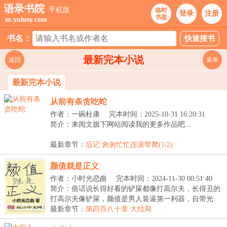
语录书院
手机版
临时
登录
注册
书架
m.yulusy.com
书名：
最新完本小说
返回
菜单
最新完本小说
从前有条贪吃蛇
作者：一碗杜康
完本时间：2025-10-31 16:20:31
简介：来阅文旗下网站阅读我的更多作品吧...
最新章节：
后记 匆匆忙忙连滚带爬(1/2)
颜值就是正义
作者：小时光恋曲
完本时间：2024-11-30 00:51:40
简介：俗话说长得好看的铲屎都像打高尔夫，长得丑的
打高尔夫像铲屎，颜值是男人装逼第一利器，自带光
环，...
最新章节：
第四百八十章 大结局