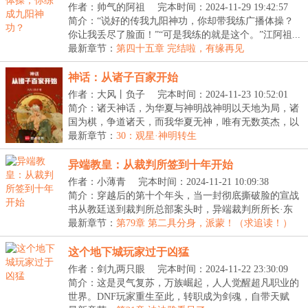
作者：帅气的阿祖
完本时间：2024-11-29 19:42:57
简介：“说好的传我九阳神功，你却带我练广播体操？
你让我丢尽了脸面！”“可是我练的就是这个。”江阿祖...
最新章节：
第四十五章 完结啦，有缘再见
神话：从诸子百家开始
作者：大风丨负子
完本时间：2024-11-23 10:52:01
简介：诸天神话，为华夏与神明战神明以天地为局，诸
国为棋，争道诸天，而我华夏无神，唯有无数英杰，以
命...
最新章节：
30：观星·神明转生
异端教皇：从裁判所签到十年开始
作者：小薄青
完本时间：2024-11-21 10:09:38
简介：穿越后的第十个年头，当一封彻底撕破脸的宣战
书从教廷送到裁判所总部案头时，异端裁判所所长·东
方...
最新章节：
第79章 第二具分身，派蒙！（求追读！）
这个地下城玩家过于凶猛
作者：剑九两只眼
完本时间：2024-11-22 23:30:09
简介：这是灵气复苏，万族崛起，人人觉醒超凡职业的
世界。DNF玩家重生至此，转职成为剑魂，自带天赋