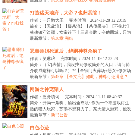
LV】：...
最新章节：
第20章 你这样我找不到机会发飙啊
打造诸天地府，大帝？也归我管！
作者：一只懒大王
完本时间：2024-11-28 12:20:19
简介：【无敌流】【爆杀流】【杀伐果决】【不拖拉】
林魂镇守边疆，女帝连下十三道金牌，令他回城，只为
用...
最新章节：
第30章 完结
恶毒师姐死遁后，绝嗣神尊杀疯了
作者：笑琳琅
完本时间：2024-11-19 12:32:28
简介：（宝[表情]，我没找到修改简介的入口，请问简
介改成这样可以吗？）??【全宗门火葬场+恶女+修罗场
+...
最新章节：
第45章 【全文完】如此，神尊可还满意？
网游之神宠猎人
作者：泛舟填词
完本时间：2024-11-11 08:49:37
简介：开局一条狗，输出全靠吼~作为一个靠游戏讨生
活的猎人玩家，苏墨不想努力了。某天进入游戏，他发
现...
最新章节：
新书公告
白色心迹