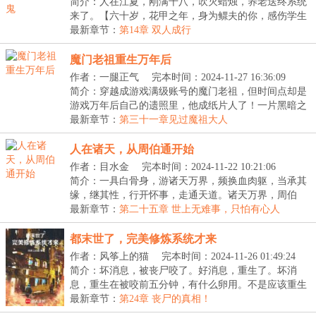
20:36:16
简介：人在江夏，刚满十八，吹灭蜡烛，养老送终系统
来了。【六十岁，花甲之年，身为鳏夫的你，感伤学生
时...
最新章节：
第14章 双人成行
魔门老祖重生万年后
作者：一腿正气
完本时间：2024-11-27 16:36:09
简介：穿越成游戏满级账号的魔门老祖，但时间点却是
游戏万年后自己的遗照里，他成纸片人了！一片黑暗之
中...
最新章节：
第三十一章见过魔祖大人
人在诸天，从周伯通开始
作者：目水金
完本时间：2024-11-22 10:21:06
简介：一具白骨身，游诸天万界，频换血肉躯，当承其
缘，继其性，行开怀事，走通天道。诸天万界，周伯
通、...
最新章节：
第二十五章 世上无难事，只怕有心人
都末世了，完美修炼系统才来
作者：风筝上的猫
完本时间：2024-11-26 01:49:24
简介：坏消息，被丧尸咬了。好消息，重生了。坏消
息，重生在被咬前五分钟，有什么卵用。不是应该重生
在丧...
最新章节：
第24章 丧尸的真相！