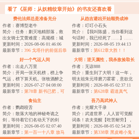
看了《巫师：从妖精纹章开始》的书友还喜欢看
费伦法师总是准备充分
从趋吉避凶开始顺势成神
作者：赛博型老牛
作者：叮叮小石头
简介：任务：剿灭地精部落，救
简介：【我叫陈盛，当你看到这
出女骑士艾蕾难度：高规模：城
句话时，我已经死了……】……
邦级当前成功率：%基础奖励：智
更新时间：2026-08-06 01:46:06
一朝穿越，命如草芥，睁眼便是
更新时间：2026-08-05 19:44:13
力属性提示：...
最新章节：
396 戈塔什的前倨后恭
两军对垒的生死...
最新章节：
第612章大胜！！
（6K）
好一个气运人间
大明：逆天属性，我杀敌捡取长
作者：出走八万里
作者：无谅888
生
简介：开局一张天机榜，榜上争
简介：重生到了大明！这一年，
气运，榜下算天机。张牧酒醉之
明太祖朱元璋磨刀霍霍，意欲北
间，穿越到了这个聚气运，修武
更新时间：2026-07-27 04:08:00
伐，彻定北元，将汉家中原完全
更新时间：2026-08-05 02:37:11
道的世界。有人...
最新章节：
第78章 新书已肥，可
掌控，为自己儿...
最新章节：
第628章 霸道真气
宰
食仙主
吾乃高武神人
作者：鹦鹉咬舌
作者：光耀大千录
简介：散落大地的神秘奇诡之
简介：武道世界，人人皆可觉醒
剑，等待着它们名动天下的剑
词条！农夫觉醒【吃苦耐劳】，
主。谁人又能勘悟流传万古的奇
更新时间：2026-08-05 02:07:40
对于痛苦自适应程度+%富人觉醒
更新时间：2026-08-05 02:54:28
术绝经？长安百坊间...
最新章节：
第一百一十八章 放马
【奴隶主】，对...
最新章节：
第338章 黑皮雌小鬼！
一千亿倍！