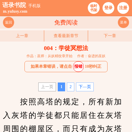
语录书院
手机版
临时
登录
注册
书架
m.yulusy.com
免费阅读
返回
菜单
上一章
查看最新章节
下一章
004：学徒冥想法
作品：巫师：从妖精纹章开始
作者：奋进的巫妖
如果本章错误，请点击
报错
10秒纠正
上一页
1
2
下—页
　　按照高塔的规定，所有新加
入灰塔的学徒都只能居住在灰塔
周围的棚屋区，而只有成为灰塔