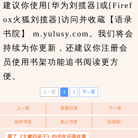
建议你使用[华为刘揽器]或[Firef
ox火狐刘揽器]访问并收蔵【语录
书院】 m.yulusy.com。我们将会
持续为你更新，还建议你注册会
员使用书架功能追书阅读更方
便。
上一页
1
2
下—页
上一章
查看目录
下一章
临时书架
加入书签
回顶部↑
看了《大虞四皇子》的书友还喜欢看