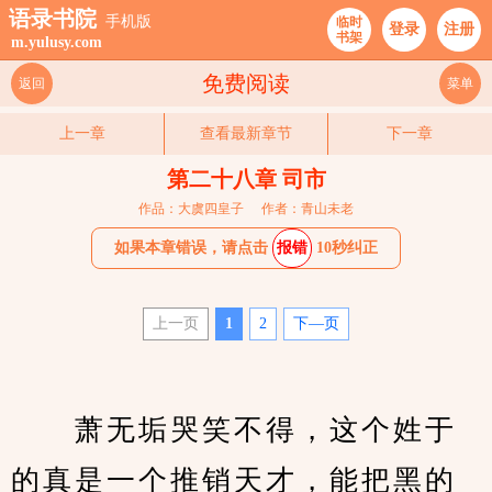
语录书院
手机版
临时
登录
注册
书架
m.yulusy.com
免费阅读
返回
菜单
上一章
查看最新章节
下一章
第二十八章 司市
作品：大虞四皇子
作者：青山未老
如果本章错误，请点击
报错
10秒纠正
上一页
1
2
下—页
　　萧无垢哭笑不得，这个姓于
的真是一个推销天才，能把黑的