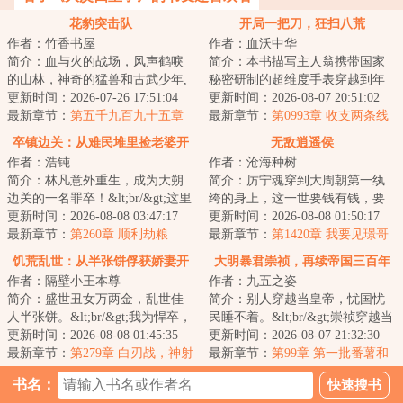
花豹突击队
开局一把刀，狂扫八荒
作者：竹香书屋
作者：血沃中华
简介：血与火的战场，风声鹤唳
简介：本书描写主人翁携带国家
的山林，神奇的猛兽和古武少年,
秘密研制的超维度手表穿越到年
这是一支有着铮铮铁骨的特种部
更新时间：2026-07-26 17:51:04
的南宋成为一名战将。主人翁在
更新时间：2026-08-07 20:51:02
队，这是一群...
最新章节：
第五千九百九十五章
手表的帮助下力...
最新章节：
第0993章 收支两条线
全权指挥
卒镇边关：从难民堆里捡老婆开
无敌逍遥侯
作者：浩钝
作者：沧海种树
始崛起
简介：林凡意外重生，成为大朔
简介：厉宁魂穿到大周朝第一纨
边关的一名罪卒！&lt;br/&gt;这里
绔的身上，这一世要钱有钱，要
蛮子犯境，匪患横行，更有恶吏
更新时间：2026-08-08 03:47:17
权有权，却偏偏可能会没命……
更新时间：2026-08-08 01:50:17
欺男霸女，...
最新章节：
第260章 顺利劫粮
为保全家族厉宁...
最新章节：
第1420章 我要见璟哥
哥！
饥荒乱世：从半张饼俘获娇妻开
大明暴君崇祯，再续帝国三百年
作者：隔壁小王本尊
作者：九五之姿
始
简介：盛世丑女万两金，乱世佳
简介：别人穿越当皇帝，忧国忧
人半张饼。&lt;br/&gt;我为悍卒，
民睡不着。&lt;br/&gt;崇祯穿越当
逆袭天下！...
更新时间：2026-08-08 01:45:35
皇帝，搂着皇后研究现代技巧。
更新时间：2026-08-07 21:32:30
最新章节：
第279章 白刃战，神射
&lt;br/&gt;...
最新章节：
第99章 第一批番薯和
土豆，全死了
书名：