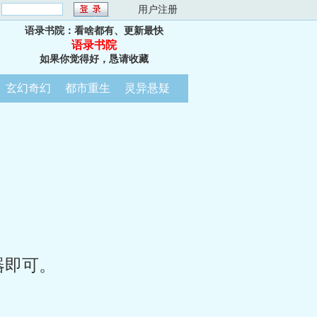
：
用户注册
语录书院：看啥都有、更新最快
语录书院
如果你觉得好，恳请收藏
玄幻奇幻
都市重生
灵异悬疑
器即可。