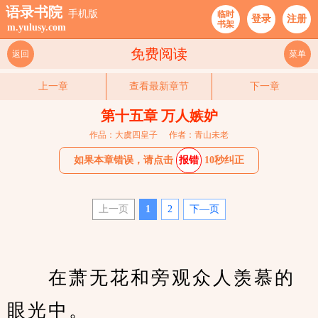
语录书院
手机版
临时
登录
注册
书架
m.yulusy.com
免费阅读
返回
菜单
上一章
查看最新章节
下一章
第十五章 万人嫉妒
作品：大虞四皇子
作者：青山未老
如果本章错误，请点击
报错
10秒纠正
上一页
1
2
下—页
　　在萧无花和旁观众人羡慕的
眼光中。