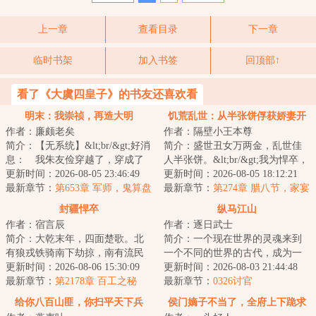
上一章
查看目录
下一章
临时书架
加入书签
回顶部↑
看了《大虞四皇子》的书友还喜欢看
明末：我崇祯，再造大明
饥荒乱世：从半张饼俘获娇妻开
作者：廉颇老矣
作者：隔壁小王本尊
始
简介：【无系统】&lt;br/&gt;好消
简介：盛世丑女万两金，乱世佳
息： 我朱友俭穿越了，穿成了
人半张饼。&lt;br/&gt;我为悍卒，
大明崇祯帝朱由检。&lt;br/&gt;坏
更新时间：2026-08-05 23:46:49
逆袭天下！...
更新时间：2026-08-05 18:12:21
消息：今...
最新章节：
第653章 军师，鬼算盘
最新章节：
第274章 腊八节，家宴
封疆悍卒
纵马江山
作者：宿言辰
作者：逐日武士
简介：大乾末年，四面楚歌。北
简介：一个现在世界的灵魂来到
有狼戎铁骑南下劫掠，南有流民
一个不同的世界的古代，成为一
四起匪盗横行。朝廷腐败，宗王
更新时间：2026-08-06 15:30:09
个被寄养在寺庙的小王子。当他
更新时间：2026-08-03 21:44:48
打压朝臣，谋图...
最新章节：
第2178章 百工之秘
向平安度过此生...
最新章节：
0326讨官
给你八百山匪，你扫平天下兵
侯门嫡子不当了，全府上下跪求