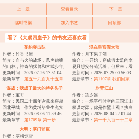
上一章
查看目录
下一章
临时书架
加入书签
回顶部↑
看了《大虞四皇子》的书友还喜欢看
花豹突击队
混在皇宫假太监
作者：竹香书屋
作者：月下果子酒
简介：血与火的战场，风声鹤唳
简介：一开始，穿成假太监的李
的山林，神奇的猛兽和古武少年,
易只想安分苟活着，但后来，看
这是一支有着铮铮铁骨的特种部
更新时间：2026-07-26 17:51:04
着高贵雍容的皇后，李易心思变
更新时间：2026-07-25 00:56:03
队，这是一群...
最新章节：
第五千九百九十五章
了。“江山你坐...
最新章节：
第1107章 我们回家
全权指挥
谍战：我成了最大的特务头子
对弈江山
作者：宝哥
作者：染夕遥
简介：民国二十四年谢燕来穿越
简介：一场平行时空的三国江山
回北平城，作为黄埔毕业生充实
权谋对弈，你是作壁上观？执白
北平分站，半个月粉碎特高课石
更新时间：2026-08-06 11:39:46
子？抑或执黑子？...
更新时间：2026-08-04 22:01:44
川少佐收买北平...
最新章节：
第1709章 第一步
最新章节：
第一千六百一十二章
尚书的“赎罪”
大明：寒门辅臣
作者：寒梅惊雪