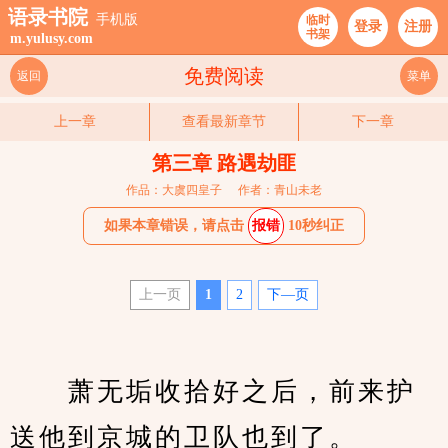
语录书院
手机版
临时
登录
注册
书架
m.yulusy.com
免费阅读
返回
菜单
上一章
查看最新章节
下一章
第三章 路遇劫匪
作品：大虞四皇子
作者：青山未老
如果本章错误，请点击
报错
10秒纠正
上一页
1
2
下—页
　　萧无垢收拾好之后，前来护
送他到京城的卫队也到了。