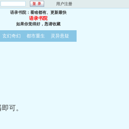
：
用户注册
语录书院：看啥都有、更新最快
语录书院
如果你觉得好，恳请收藏
玄幻奇幻
都市重生
灵异悬疑
器即可。