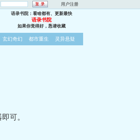
：
用户注册
语录书院：看啥都有、更新最快
语录书院
如果你觉得好，恳请收藏
玄幻奇幻
都市重生
灵异悬疑
器即可。