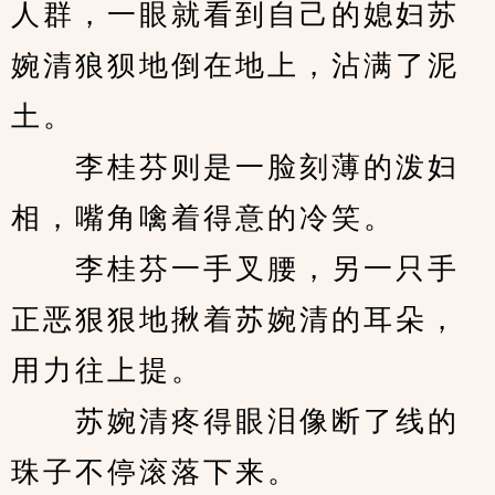
人群，一眼就看到自己的媳妇苏
婉清狼狈地倒在地上，沾满了泥
土。
　　李桂芬则是一脸刻薄的泼妇
相，嘴角噙着得意的冷笑。
　　李桂芬一手叉腰，另一只手
正恶狠狠地揪着苏婉清的耳朵，
用力往上提。
　　苏婉清疼得眼泪像断了线的
珠子不停滚落下来。