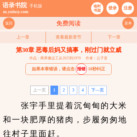
语录书院
手机版
临时
登录
注册
书架
m.yulusy.com
免费阅读
返回
菜单
上一章
查看最新章节
下一章
第30章 恶毒后妈又搞事，刚过门就立威
作品：两界搬运工从2025到1970
作者：公子富
如果本章错误，请点击
报错
10秒纠正
上一页
1
2
3
4
下—页
　　张宇手里提着沉甸甸的大米
和一块肥厚的猪肉，步履匆匆地
往村子里面赶。