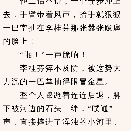
　　他二话不说，一个箭步冲上
去，手臂带着风声，抬手就狠狠
一巴掌抽在李桂芬那张嚣张跋扈
的脸上！
　　“啪！”一声脆响！
　　李桂芬猝不及防，被这势大
力沉的一巴掌抽得眼冒金星。
　　整个人踉跄着连连后退，脚
下被河边的石头一绊，“噗通”一
声，直接摔进了浑浊的小河里。