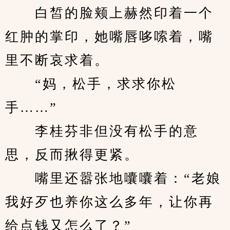
　　白皙的脸颊上赫然印着一个
红肿的掌印，她嘴唇哆嗦着，嘴
里不断哀求着。
　　“妈，松手，求求你松
手……”
　　李桂芬非但没有松手的意
思，反而揪得更紧。
　　嘴里还嚣张地囔囔着：“老娘
我好歹也养你这么多年，让你再
给点钱又怎么了？”