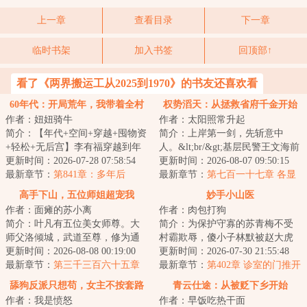
上一章
查看目录
下一章
临时书架
加入书签
回顶部↑
看了《两界搬运工从2025到1970》的书友还喜欢看
60年代：开局荒年，我带着全村
权势滔天：从拯救省府千金开始
作者：妞妞骑牛
作者：太阳照常升起
吃肉
简介：【年代+空间+穿越+囤物资
简介：上岸第一剑，先斩意中
+轻松+无后宫】李有福穿越到年
人。&lt;br/&gt;基层民警王文海前
灾荒年，一个和他同名同姓的男
更新时间：2026-07-28 07:58:54
世被渣女分手，又遭人陷害入
更新时间：2026-08-07 09:50:15
人身上，并且...
最新章节：
第841章：多年后
狱。&lt;br/&gt;...
最新章节：
第七百一十七章 各显
神通
高手下山，五位师姐超宠我
妙手小山医
作者：面瘫的苏小离
作者：肉包打狗
简介：叶凡有五位美女师尊。大
简介：为保护守寡的苏青梅不受
师父洛倾城，武道至尊，修为通
村霸欺辱，傻小子林默被赵大虎
天！二师父墨沁心，绝世医仙，
更新时间：2026-08-08 00:19:00
重击后脑，抛入村中古井。
更新时间：2026-07-30 21:55:48
妙手回春！三师...
最新章节：
第三千三百六十五章
&lt;br/&gt;却没想...
最新章节：
第402章 诊室的门推开
后天武道奇才？
了
舔狗反派只想苟，女主不按套路
青云仕途：从被贬下乡开始
作者：我是愤怒
作者：早饭吃热干面
走！