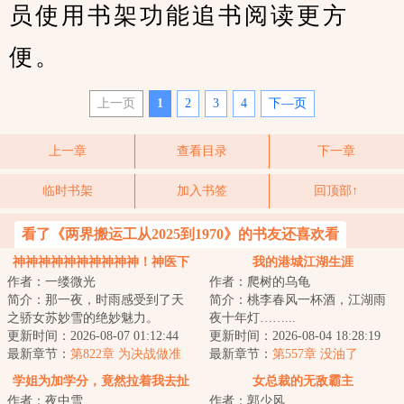
员使用书架功能追书阅读更方
便。
上一页
1
2
3
4
下—页
上一章
查看目录
下一章
临时书架
加入书签
回顶部↑
看了《两界搬运工从2025到1970》的书友还喜欢看
神神神神神神神神神神！神医下
我的港城江湖生涯
作者：一缕微光
作者：爬树的乌龟
山！
简介：那一夜，时雨感受到了天
简介：桃李春风一杯酒，江湖雨
之骄女苏妙雪的绝妙魅力。
夜十年灯……...
&lt;br/&gt;时雨下山，猛虎出笼，
更新时间：2026-08-07 01:12:44
更新时间：2026-08-04 18:28:19
凭借无上医术将...
最新章节：
第822章 为决战做准
最新章节：
第557章 没油了
备！
学姐为加学分，竟然拉着我去扯
女总裁的无敌霸主
作者：夜中雪
作者：郭少风
证