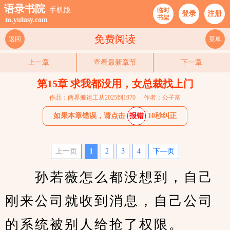
语录书院
手机版
临时
登录
注册
书架
m.yulusy.com
免费阅读
返回
菜单
上一章
查看最新章节
下一章
第15章 求我都没用，女总裁找上门
作品：两界搬运工从2025到1970
作者：公子富
如果本章错误，请点击
报错
10秒纠正
上一页
1
2
3
4
下—页
　　孙若薇怎么都没想到，自己
刚来公司就收到消息，自己公司
的系统被别人给抢了权限。