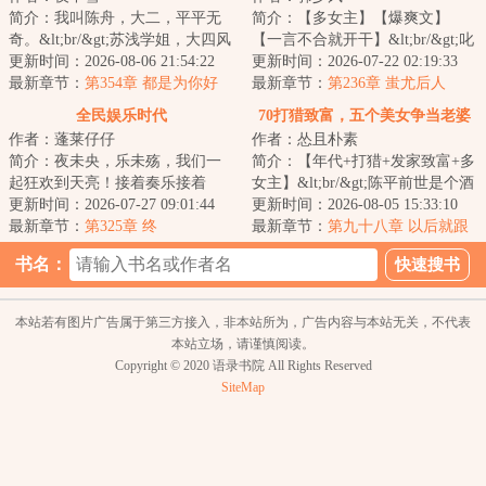
简介：我叫陈舟，大二，平平无
简介：【多女主】【爆爽文】
奇。&lt;br/&gt;苏浅学姐，大四风
【一言不合就开干】&lt;br/&gt;叱
云人物，我的“债主”上学期她帮我
更新时间：2026-08-06 21:54:22
咤全球的大佬林霄，因忘年之交
更新时间：2026-07-22 02:19:33
搞定了...
最新章节：
第354章 都是为你好
临终前所托，...
最新章节：
第236章 蚩尤后人
全民娱乐时代
70打猎致富，五个美女争当老婆
作者：蓬莱仔仔
作者：怂且朴素
简介：夜未央，乐未殇，我们一
简介：【年代+打猎+发家致富+多
起狂欢到天亮！接着奏乐接着
女主】&lt;br/&gt;陈平前世是个酒
舞，青春美好莫错付！全民娱乐
更新时间：2026-07-27 09:01:44
混子，硬生生拖垮全家，落到家
更新时间：2026-08-05 15:33:10
时代，书里书外都...
最新章节：
第325章 终
破人亡。&l...
最新章节：
第九十八章 以后就跟
着陈哥干
书名：
本站若有图片广告属于第三方接入，非本站所为，广告内容与本站无关，不代表
本站立场，请谨慎阅读。
Copyright © 2020 语录书院 All Rights Reserved
SiteMap