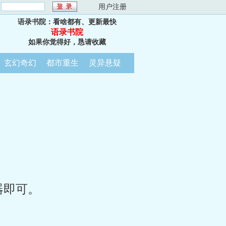
：
用户注册
语录书院：看啥都有、更新最快
语录书院
如果你觉得好，恳请收藏
玄幻奇幻
都市重生
灵异悬疑
器即可。