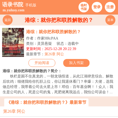
语录书院
手机版
临时
登录
注册
书架
m.yulusy.com
港综：就你把和联胜解散的？
返回
菜单
港综：就你把和联胜解散的？
作者：作家HRcPAA
类别：灵异悬疑
状态：连载中
更新时间：2025-12-28 20:22:39
最新章节：
第26章 阿公
开始阅读
加入书架
港综：就你把和联胜解散的？简介：
铁栏是困不住真龙的，一朝龙场悟道，从此江湖肆意综合。解散
后吹鸡：细佬我给你扎职上位，你让我退休看门？串爆：大佬，选我
做总经理，我带着公司去火星上市！邓伯：百年基业啊！！众人：我
生是公司的人，死是公司的鬼，死肥佬离我远点，我怕公司误会！...
《港综：就你把和联胜解散的？》最新章节
第26章 阿公