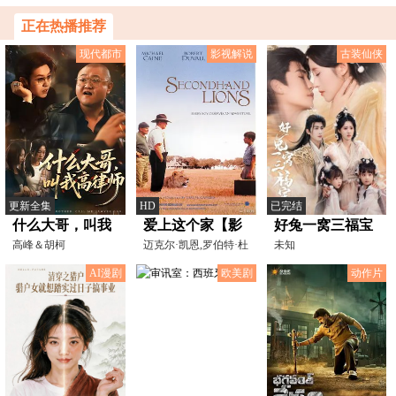
对
正在热播推荐
现代都市
影视解说
古装仙侠
更新全集
HD
已完结
什么大哥，叫我
爱上这个家【影
好兔一窝三福宝
高律师
高峰＆胡柯
视解说】
迈克尔·凯恩,罗伯特·杜
未知
瓦尔,海利·乔·奥
AI漫剧
欧美剧
动作片