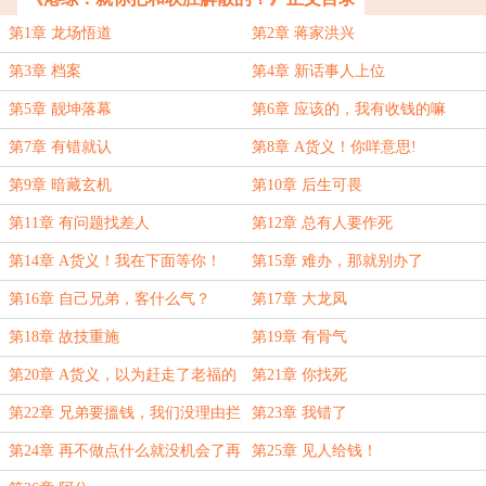
第1章 龙场悟道
第2章 蒋家洪兴
第3章 档案
第4章 新话事人上位
第5章 靓坤落幕
第6章 应该的，我有收钱的嘛
第7章 有错就认
第8章 A货义！你咩意思!
第9章 暗藏玄机
第10章 后生可畏
第11章 有问题找差人
第12章 总有人要作死
第14章 A货义！我在下面等你！
第15章 难办，那就别办了
第16章 自己兄弟，客什么气？
第17章 大龙凤
第18章 故技重施
第19章 有骨气
第20章 A货义，以为赶走了老福的
第21章 你找死
人就很巴闭吗？
第22章 兄弟要搵钱，我们没理由拦
第23章 我错了
着
第24章 再不做点什么就没机会了再
第25章 见人给钱！