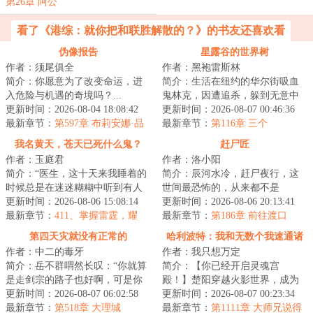
不做点什么就没机会了再不做点什么
第26章 阿公
就没
看了《港综：就你把和联胜解散的？》的书友还喜欢看
伪像报告
星露谷的世界树
作者：须尾俱全
作者：黑袍雷斯林
简介：你愿意为了改变命运，进
简介：生活在纽约的华尔街吸血
入危险与机遇的奇境吗？...
鬼林克，因遭追杀，躲到无意中
更新时间：2026-08-04 18:08:42
继承的一座乡下农场内。他在这
更新时间：2026-08-07 00:46:36
最新章节：
第597章 布莉安娜·品
里更换身份，换...
最新章节：
第116章 三个
名：布莉安娜·韦
我名黄天，苍天已死什么鬼？
赶尸匠
作者：玉庭君
作者：洛小阳
简介：“医生，这十天来我睡着的
简介：辰河水冷，赶尸夜行，这
时候总是在迷迷糊糊中听到有人
世间最恐怖的，从来都不是
喊我的名字。”“黄天先生，你这是
更新时间：2026-08-06 15:08:14
鬼……...
更新时间：2026-08-06 20:13:41
幻听。”...
最新章节：
411、掌握雷霆，耀
最新章节：
第186章 前往渡口
金，你们想突破吗？
第四天灾就没有正常的
哈利波特：我和无数个我速通诸
作者：中二的毒牙
作者：我只想万定
天
简介：岳不群喟然长叹：“你就算
简介：【你已经开启灵魂宫
是走剑宗的路子也好啊，可是你
殿！】楚阳穿越火影世界，成为
这……”俞莲舟痛心疾首：“早知道
更新时间：2026-08-07 06:02:58
千手一族一员，但似乎穿越的有
更新时间：2026-08-07 00:23:34
你会如此...
最新章节：
第518章 大理城
点早，穿越忍村都还...
最新章节：
第1111章 大师兄说得