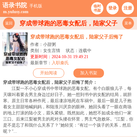
语录书院
手机版
临时
登录
注册
书架
m.yulusy.com
穿成带球跑的恶毒女配后，陆家父子
返回
菜单
后悔了
穿成带球跑的恶毒女配后，陆家父子后悔了
作者：小甜粥
类别：女生言情
状态：连载中
更新时间：2024-10-31 19:49:21
最新章节：
入职秦氏
开始阅读
加入书架
穿成带球跑的恶毒女配后，陆家父子后悔了简介：
江梨一不小心穿成书中带球跑的恶毒女配。有个白眼狼儿子，每
天嚷叫着要去男主身边过好日子。她一想到书中的女配的结局，就胆
寒。原主日常各种作死，最后凄凉地死在车祸中。最后一眼是儿子抱
着女主甜甜地喊妈妈，和陆淮川厌弃的眼神。她回头看了一眼在商场
的地上打滚的陆小文，眉头紧锁。既然如此，她想不如成全他们一家
三口。后来江梨被男主的死对头搂在怀里，男主气急败坏。“江梨，你
是不是忘了和我什么关系了？”她轻笑：“有过一个孩子的关系，然后
呢？”...